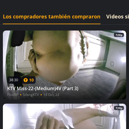
Los compradores también compraron
Videos s
720p
10
38:30
KTV Miss-22-(Medium)4V (Part 3)
PissRIP
SifangKTV
14 Oct, 24
720p