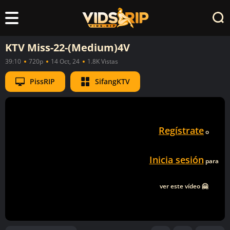
KTV Miss-22-(Medium)4V
39:10
720p
14 Oct, 24
1.8K Vistas
PissRIP
SifangKTV
Regístrate
o
Inicia sesión
para
ver este vídeo 🤗