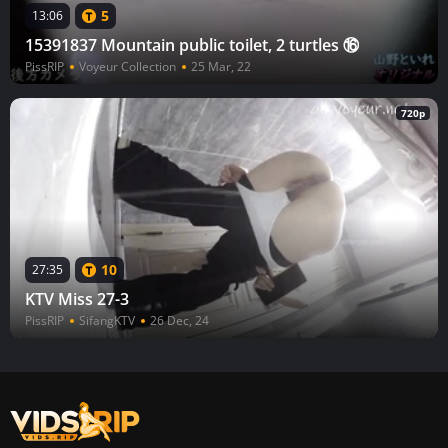
5
13:06
15391837 Mountain public toilet, 2 turtles ⑯
PissRIP
Voyeur Collection
25 Mar, 22
720p
10
27:35
KTV Miss 27-3
PissRIP
SifangKTV
26 Dec, 24