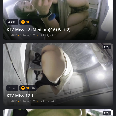
10
43:10
KTV Miss-22-(Medium)4V (Part 2)
PissRIP
SifangKTV
14 Oct, 24
720p
10
31:26
15
KTV Miss-17 1
PissRIP
SifangKTV
17 Nov, 24
720p