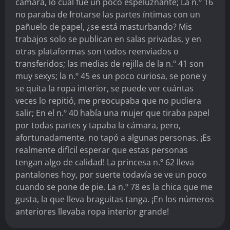
cámara, lo cual fue un poco espeluznante; La n.º 16
no paraba de frotarse las partes íntimas con un
pañuelo de papel, ¿se está masturbando? Mis
trabajos solo se publican en salas privadas, y en
otras plataformas son todos reenviados o
transferidos; las medias de rejilla de la n.º 41 son
muy sexys; la n.º 45 es un poco curiosa, se pone y
se quita la ropa interior, se puede ver cuántas
veces lo repitió, me preocupaba que no pudiera
salir; En el n.º 40 había una mujer que tiraba papel
por todas partes y tapaba la cámara, pero,
afortunadamente, no tapó a algunas personas. ¡Es
realmente difícil esperar que estas personas
tengan algo de calidad! La princesa n.º 62 lleva
pantalones hoy, por suerte todavía se ve un poco
cuando se pone de pie. La n.º 78 es la chica que me
gusta, la que lleva braguitas tanga. ¡En los números
anteriores llevaba ropa interior grande!