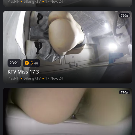
PissRIP
SifangKTV
17 Nov, 24
720p
5
23:21
10
KTV Miss-17 3
PissRIP
SifangKTV
17 Nov, 24
720p