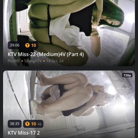
10
39:06
KTV Miss-22-(Medium)4V (Part 4)
PissRIP
SifangKTV
14 Oct, 24
720p
10
38:35
15
KTV Miss-17 2