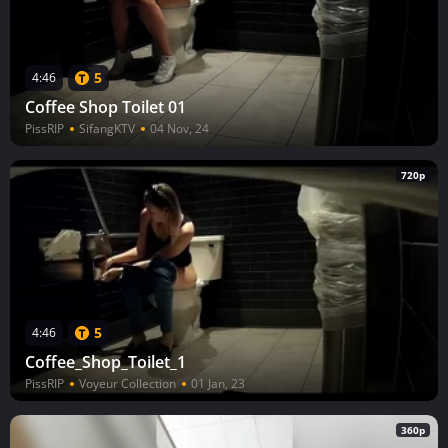
5
4:46
Coffee Shop Toilet 01
PissRIP
SifangKTV
04 Nov, 24
720p
5
4:46
Coffee_Shop_Toilet_1
PissRIP
Voyeur Collection
01 Jan, 23
360p