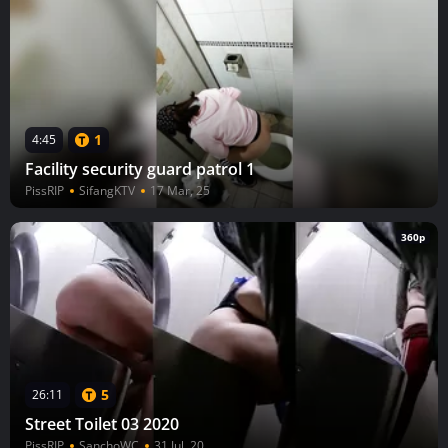
1
4:45
Facility security guard patrol 1
PissRIP
SifangKTV
17 Mar, 25
360p
5
26:11
Street Toilet 03 2020
PissRIP
SanchoWC
31 Jul, 20