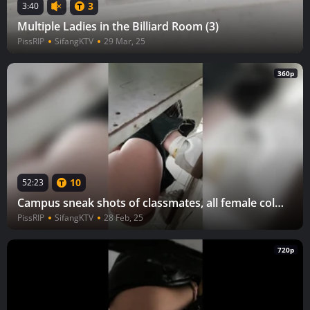
3
3:40
Multiple Ladies in the Billiard Room (3)
PissRIP
SifangKTV
29 Mar, 25
360p
10
52:23
Campus sneak shots of classmates, all female college students!
PissRIP
SifangKTV
28 Feb, 25
720p