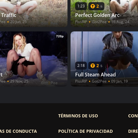
2
1:23
5
 Traffic
Perfect Golden Arc
Pee
20 Jun, 25
PissRIP
Got2Pee
16 Aug, 24
720p
2
2:18
5
t
Full Steam Ahead
Pee
29 Nov, 25
PissRIP
Got2Pee
09 Jan, 19
TÉRMINOS DE USO
CON
AS DE CONDUCTA
POLÍTICA DE PRIVACIDAD
DIRE