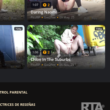
2
1:07
Daring Naomi
PissRIP
Got2Pee
09 May, 25
720p
720p
2
1:06
Chloe In The Suburbs
PissRIP
Got2Pee
26 Nov, 25
TROL PARENTAL
CTRICES DE RESEÑAS