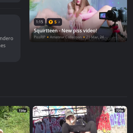
5
1:15
7
Squirtteen - New piss video!
PissRIP
Amateur Collection
21 Mar, 24
endero
nes
720p
720p