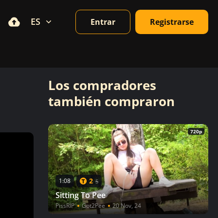
ES
Entrar
Registrarse
Los compradores
también compraron
720p
2
1:08
5
Sitting To Pee
PissRIP
Got2Pee
20 Nov, 24