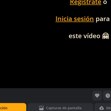
Regístrate
o
Inicia sesión
para
este vídeo 🤗
ción
Capturas de pantalla
De