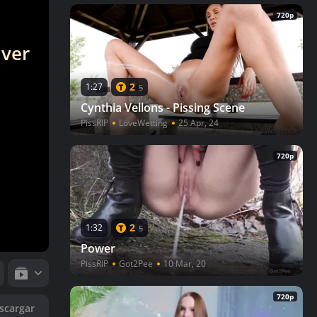
720p
 ver
2
1:27
5
Cynthia Vellons - Pissing Scene
PissRIP
LoveWetting
25 Apr, 24
720p
2
1:32
5
Power
PissRIP
Got2Pee
10 Mar, 20
720p
scargar