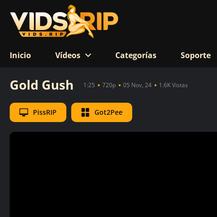
Inicio
Vídeos
Categorías
Soporte
Gold Gush
1:25
720p
05 Nov, 24
1.6K Vistas
PissRIP
Got2Pee