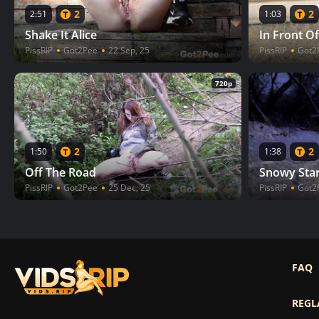
2
2
2:51
1:03
Shake It Alice
In Front Of
PissRIP
Got2Pee
22 Sep, 25
PissRIP
Got2
720p
2
2
1:50
1:38
Off The Road
Snowy Star
PissRIP
Got2Pee
25 Dec, 25
PissRIP
Got2
FAQ
REGL