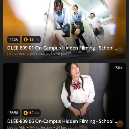
15
11:56
18
DLEE-809 01 On-Campus Hidden Filming - Schoolgirls Line Super Peeing 2
DesperVids
JAV Collection
24 Jan, 25
720p
15
38:58
18
DLEE-809 06 On-Campus Hidden Filming - Schoolgirls Line Super Peeing 2
DesperVids
JAV Collection
24 Jan, 25