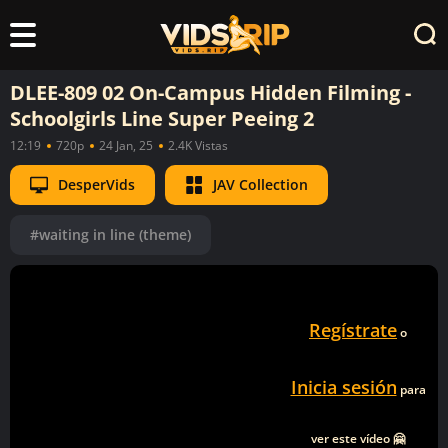
DLEE-809 02 On-Campus Hidden Filming -
Schoolgirls Line Super Peeing 2
12:19
720p
24 Jan, 25
2.4K Vistas
DesperVids
JAV Collection
#waiting in line (theme)
Regístrate
o
Inicia sesión
para
ver este vídeo 🤗