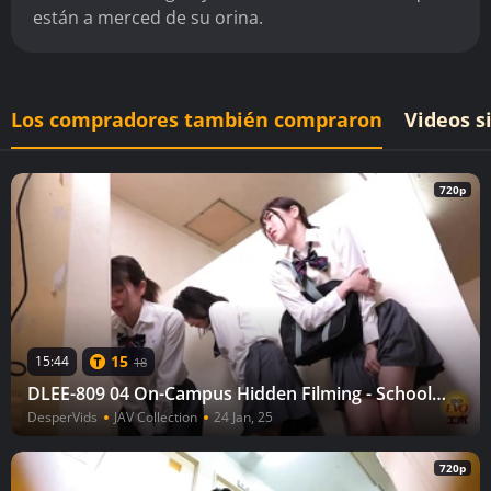
están a merced de su orina.
Los compradores también compraron
Videos s
720p
15
15:44
18
DLEE-809 04 On-Campus Hidden Filming - Schoolgirls Line Super Peeing 2
DesperVids
JAV Collection
24 Jan, 25
720p