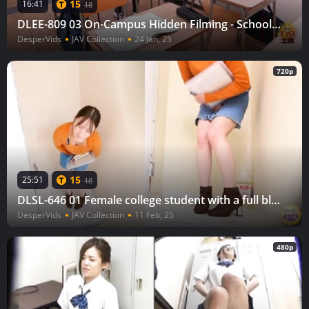
15
16:41
18
DLEE-809 03 On-Campus Hidden Filming - Schoolgirls Line Super Peeing 2
DesperVids
JAV Collection
24 Jan, 25
720p
15
25:51
18
DLSL-646 01 Female college student with a full bladder sneaks out of a lecture and hurries to urinate
DesperVids
JAV Collection
11 Feb, 25
480p