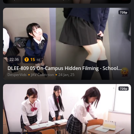
720p
15
22:36
18
DLEE-809 05 On-Campus Hidden Filming - Schoolgirls Line Super Peeing 2
DesperVids
JAV Collection
24 Jan, 25
720p