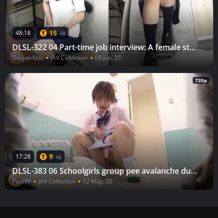
15
48:18
18
DLSL-322 04 Part-time job interview: A female student couldn't hold it in and peed herself
DesperVids
JAV Collection
08 Jun, 25
720p
9
17:28
12
DLSL-383 06 Schoolgirls group pee avalanche during break time
PissRIP
JAV Collection
12 May, 20