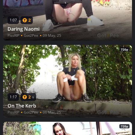
2
1:07
Daring Naomi
PissRIP
Got2Pee
09 May, 25
720p
2
1:17
5
On The Kerb
PissRIP
Got2Pee
06 Mar, 25
720p