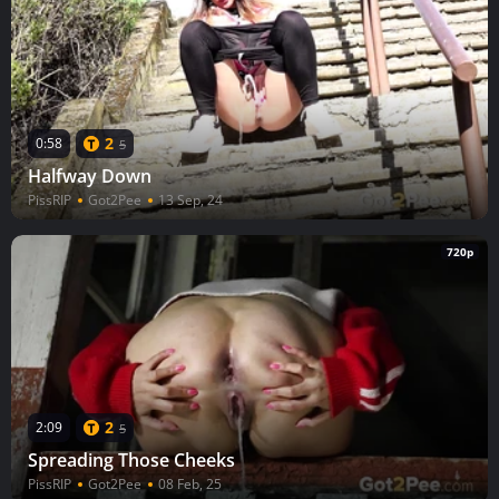
2
0:58
5
Halfway Down
PissRIP
Got2Pee
13 Sep, 24
720p
2
2:09
5
Spreading Those Cheeks
PissRIP
Got2Pee
08 Feb, 25