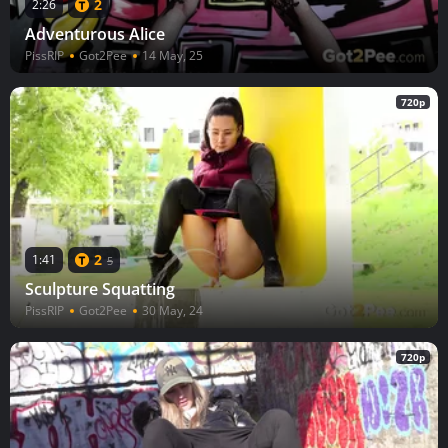
2
2:26
Adventurous Alice
PissRIP
Got2Pee
14 May, 25
720p
2
1:41
5
Sculpture Squatting
PissRIP
Got2Pee
30 May, 24
720p