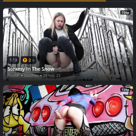
720p
2
1:13
5
Steamy In The Snow
PissRIP
Got2Pee
26 Feb, 25
720p