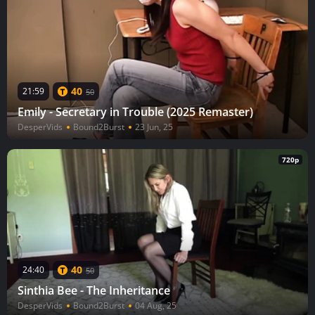
40
21:59
50
Emily - Secretary in Trouble (2025 Remaster)
DesperVids
Bound2Burst
23 Jun, 25
720p
40
24:40
50
Sinthia Bee - The Inheritance
DesperVids
Bound2Burst
04 Aug, 25