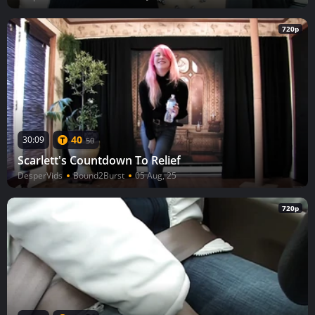
720p
40
30:09
50
Scarlett's Countdown To Relief
DesperVids
Bound2Burst
05 Aug, 25
720p