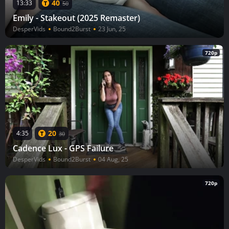
40
13:33
50
Emily - Stakeout (2025 Remaster)
DesperVids
Bound2Burst
23 Jun, 25
720p
20
4:35
30
Cadence Lux - GPS Failure
DesperVids
Bound2Burst
04 Aug, 25
720p