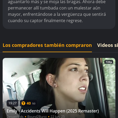
aguantarlo más y se moja las bragas. Ahora debe
permanecer allí tumbada con un malestar aún
mayor, enfrentándose a la vergüenza que sentirá
cuando su captor finalmente regrese.
Los compradores también compraron
Videos s
720p
40
19:27
50
Emily - Accidents Will Happen (2025 Remaster)
DesperVids
Bound2Burst
22 Jun, 25