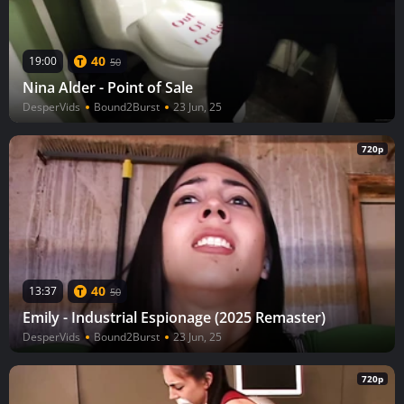
40
19:00
50
Nina Alder - Point of Sale
DesperVids
Bound2Burst
23 Jun, 25
720p
40
13:37
50
Emily - Industrial Espionage (2025 Remaster)
DesperVids
Bound2Burst
23 Jun, 25
720p