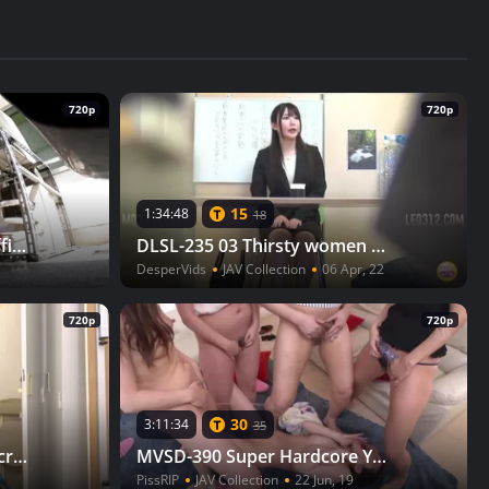
720p
720p
15
1:34:48
18
DLSL-312 02 Emergency Office Lady Balcony Peeing & Pissing 5
DLSL-235 03 Thirsty women trapped with urination urge during job interview
DesperVids
JAV Collection
06 Apr, 22
720p
720p
30
3:11:34
35
DLSL-566 01 Schoolgirls secret abnormal “pleasure” moments during school life. Urination endurance until very end
MVSD-390 Super Hardcore Yurin Lesbian Party-longing Hazuki Is A Transformation Masochi Mistress Who Is Drunk Peeing
PissRIP
JAV Collection
22 Jun, 19