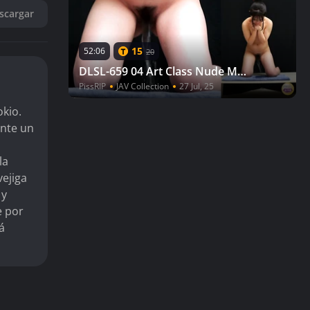
scargar
15
52:06
20
DLSL-659 04 Art Class Nude Model Can't Hold Back Pissing 4
PissRIP
JAV Collection
27 Jul, 25
okio.
ante un
la
vejiga
 y
e por
á