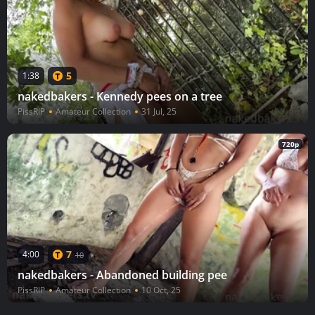
5
1:38
nakedbakers - Kennedy pees on a tree
PissRIP
Amateur Collection
31 Jul, 25
720p
7
4:00
10
nakedbakers - Abandoned building pee
PissRIP
Amateur Collection
10 Oct, 25