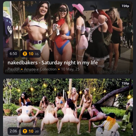
720p
10
6:50
15
nakedbakers - Saturday night in my life
PissRIP
Amateur Collection
10 May, 25
720p
10
2:06
20