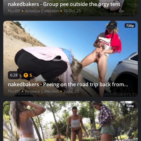
nakedbakers - Group pee outside the orgy tent
PissRIP
Amateur Collection
10 Oct, 25
720p
5
6:28
nakedbakers - Peeing on the road trip back from Mammoth
PissRIP
Amateur Collection
30 Jul, 25
720p