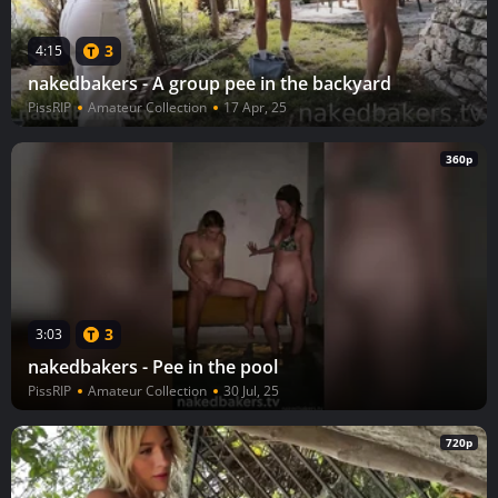
3
4:15
nakedbakers - A group pee in the backyard
PissRIP
Amateur Collection
17 Apr, 25
360p
3
3:03
nakedbakers - Pee in the pool
PissRIP
Amateur Collection
30 Jul, 25
720p