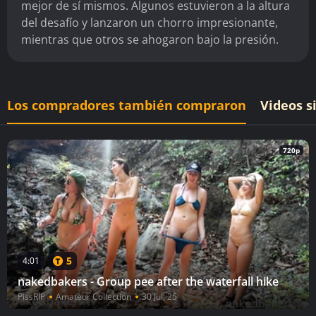
mejor de sí mismos. Algunos estuvieron a la altura
del desafío y lanzaron un chorro impresionante,
mientras que otros se ahogaron bajo la presión.
Los compradores también compraron
Videos s
720p
5
4:01
nakedbakers - Group pee after the waterfall hike
PissRIP
Amateur Collection
30 Jul, 25