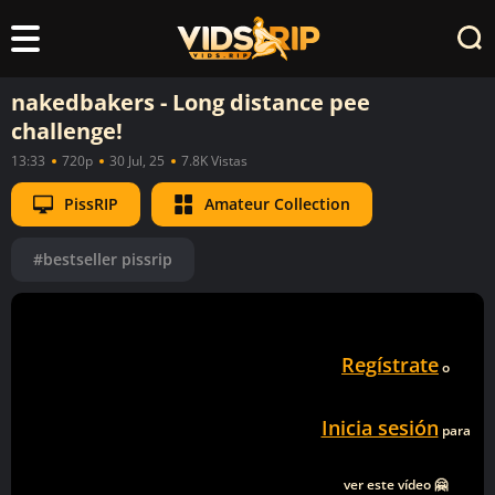
nakedbakers - Long distance pee
challenge!
13:33
720p
30 Jul, 25
7.8K Vistas
PissRIP
Amateur Collection
#bestseller pissrip
Regístrate
o
Inicia sesión
para
ver este vídeo 🤗