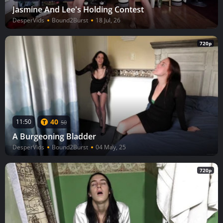
Jasmine And Lee's Holding Contest
DesperVids
Bound2Burst
18 Jul, 26
720p
40
11:50
50
A Burgeoning Bladder
DesperVids
Bound2Burst
04 May, 25
720p