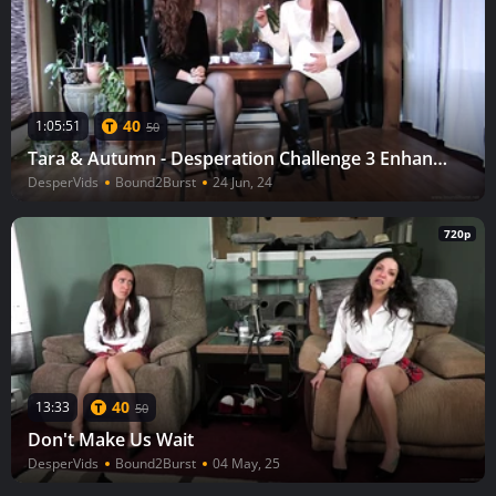
40
1:05:51
50
Tara & Autumn - Desperation Challenge 3 Enhanced
DesperVids
Bound2Burst
24 Jun, 24
720p
40
13:33
50
Don't Make Us Wait
DesperVids
Bound2Burst
04 May, 25