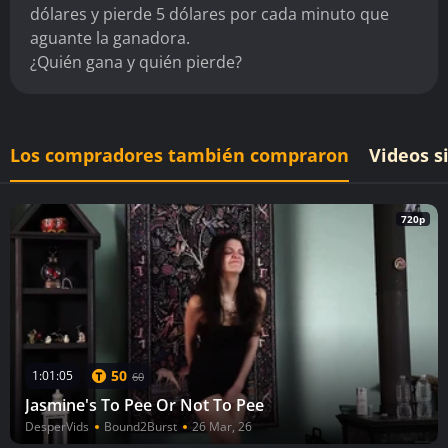
dólares y pierde 5 dólares por cada minuto que
aguante la ganadora.
¿Quién gana y quién pierde?
Los compradores también compraron
Videos s
720p
50
1:01:05
60
Jasmine's To Pee Or Not To Pee
DesperVids
Bound2Burst
26 Mar, 26