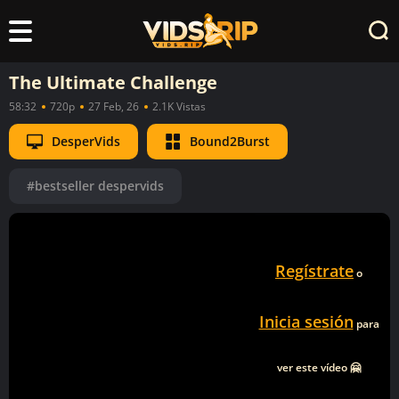
The Ultimate Challenge
58:32
720p
27 Feb, 26
2.1K Vistas
DesperVids
Bound2Burst
#bestseller despervids
Regístrate
o
Inicia sesión
para
ver este vídeo 🤗