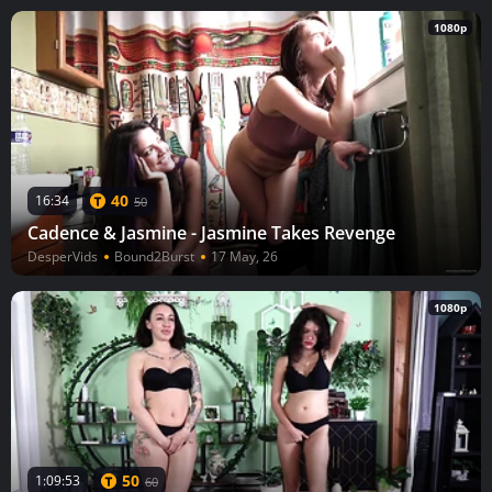
1080p
40
16:34
50
Cadence & Jasmine - Jasmine Takes Revenge
DesperVids
Bound2Burst
17 May, 26
1080p
50
1:09:53
60