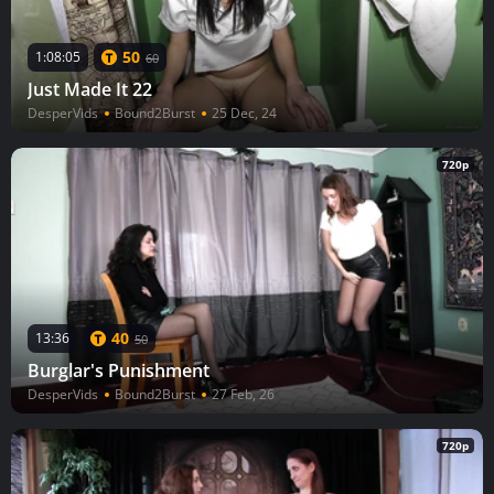
50
1:08:05
60
Just Made It 22
DesperVids
Bound2Burst
25 Dec, 24
720p
40
13:36
50
Burglar's Punishment
DesperVids
Bound2Burst
27 Feb, 26
720p