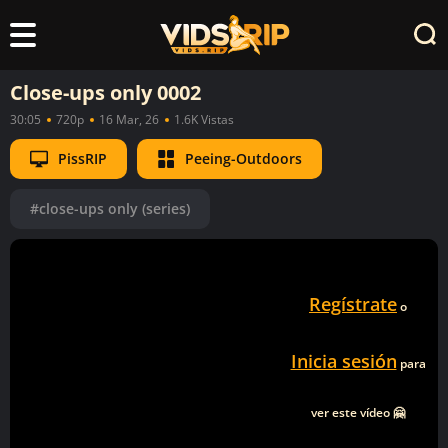
Close-ups only 0002
30:05
720p
16 Mar, 26
1.6K Vistas
PissRIP
Peeing-Outdoors
#close-ups only (series)
Regístrate
o
Inicia sesión
para
ver este vídeo 🤗