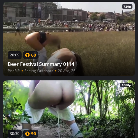
720p
60
20:09
Beer Festival Summary 0114
PissRIP
Peeing-Outdoors
20 Apr, 26
1080p
90
30:30