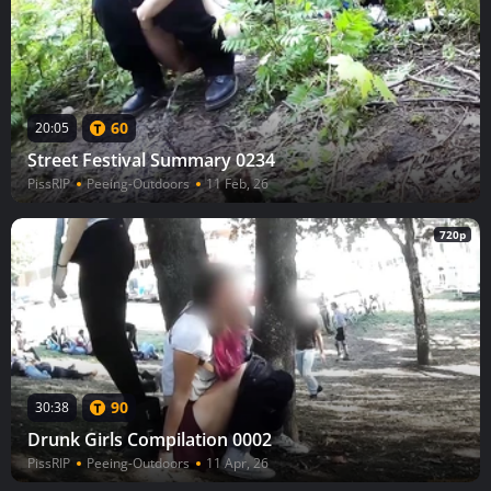
60
20:05
Street Festival Summary 0234
PissRIP
Peeing-Outdoors
11 Feb, 26
720p
90
30:38
Drunk Girls Compilation 0002
PissRIP
Peeing-Outdoors
11 Apr, 26