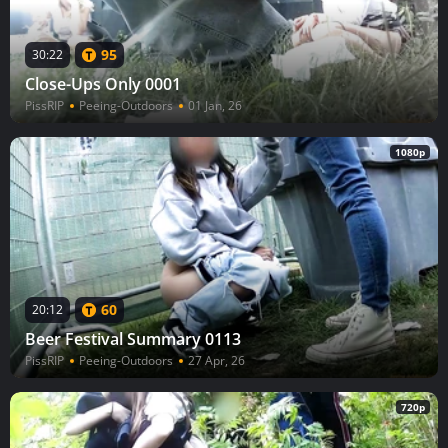
95
30:22
Close-Ups Only 0001
PissRIP
Peeing-Outdoors
01 Jan, 26
1080p
60
20:12
Beer Festival Summary 0113
PissRIP
Peeing-Outdoors
27 Apr, 26
720p