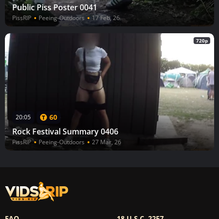
Public Piss Poster 0041
PissRIP
Peeing-Outdoors
17 Feb, 26
720p
60
20:05
Rock Festival Summary 0406
PissRIP
Peeing-Outdoors
27 Mar, 26
FAQ
18 U.S.C. 2257