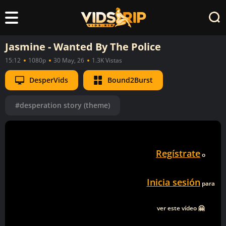
Jasmine - Wanted By The Police
15:12
1080p
30 May, 26
1.3K Vistas
DesperVids
Bound2Burst
#desperation story (theme)
Regístrate
o
Inicia sesión
para
ver este vídeo 🤗