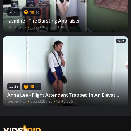
40
20:08
50
Jasmine - The Bursting Appraiser
DesperVids
Bound2Burst
26 Mar, 26
720p
40
22:28
50
Anna Lee - Flight Attendant Trapped In An Elevator
DesperVids
Bound2Burst
13 Apr, 26