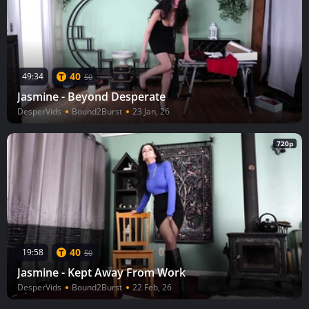
40
49:34
50
Jasmine - Beyond Desperate
DesperVids
Bound2Burst
23 Jan, 26
720p
40
19:58
50
Jasmine - Kept Away From Work
DesperVids
Bound2Burst
22 Feb, 26