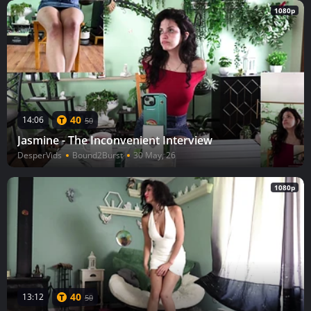
1080p
40
14:06
50
Jasmine - The Inconvenient Interview
DesperVids
Bound2Burst
30 May, 26
1080p
40
13:12
50