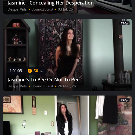
Jasmine - Concealing Her Desperation
DesperVids
Bound2Burst
03 Jul, 26
720p
50
1:01:05
60
Jasmine's To Pee Or Not To Pee
DesperVids
Bound2Burst
26 Mar, 26
720p