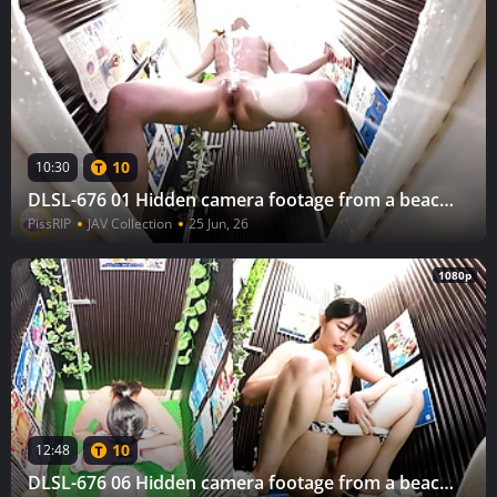
10
10:30
DLSL-676 01 Hidden camera footage from a beach house: Running into the toilet and urinating naked (4)
PissRIP
JAV Collection
25 Jun, 26
1080p
10
12:48
DLSL-676 06 Hidden camera footage from a beach house: Running into the toilet and urinating naked (4)