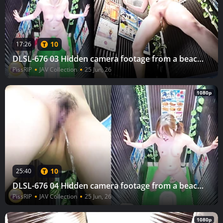
10
17:26
DLSL-676 03 Hidden camera footage from a beach house: Running into the toilet and urinating naked (4)
PissRIP
JAV Collection
25 Jun, 26
1080p
10
25:40
DLSL-676 04 Hidden camera footage from a beach house: Running into the toilet and urinating naked (4)
PissRIP
JAV Collection
25 Jun, 26
1080p