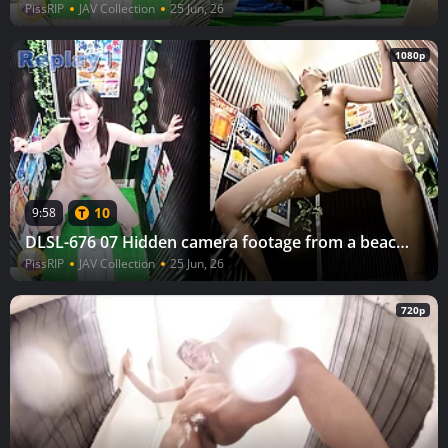
PissRIP
JAV Collection
25 Jun, 26
1080p
10
9:58
DLSL-676 07 Hidden camera footage from a beach house: Running into the toilet and urinating naked (4)
PissRIP
JAV Collection
25 Jun, 26
720p