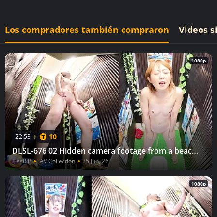
Los compradores también compraron
Videos s
1080p
10
22:53
DLSL-676 02 Hidden camera footage from a beach house: Running into the toilet and urinating naked (4)
PissRIP
JAV Collection
25 Jun, 26
1080p