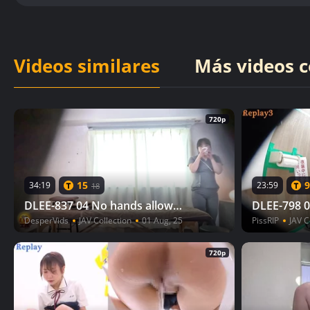
Videos similares
Más videos c
720p
15
9
34:19
23:59
18
DLEE-837 04 No hands allowed! Oil massage therapist no-hands pee leak
DesperVids
JAV Collection
01 Aug, 25
PissRIP
JAV C
720p