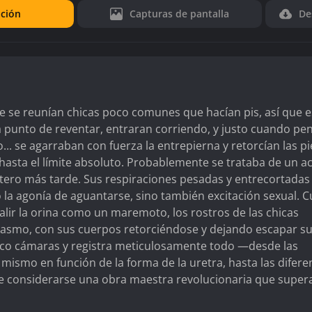
ción
Capturas de pantalla
De
 se reunían chicas poco comunes que hacían pis, así que 
a a punto de reventar, entraran corriendo, y justo cuando p
... se agarraban con fuerza la entrepierna y retorcían las pi
asta el límite absoluto. Probablemente se trataba de un a
tero más tarde. Sus respiraciones pesadas y entrecortadas
la agonía de aguantarse, sino también excitación sexual. 
alir la orina como un maremoto, los rostros de las chicas
gasmo, con sus cuerpos retorciéndose y dejando escapar s
 cinco cámaras y registra meticulosamente todo —desde las
 mismo en función de la forma de la uretra, hasta las difere
ede considerarse una obra maestra revolucionaria que super