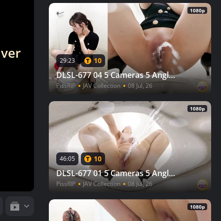
1080p
 ver
10
29:23
DLSL-677 04 5 Cameras 5 Angles Pleasure Peeing Hi-GRADE 5TH
PissRIP
JAV Collection
08 Jul, 26
1080p
10
46:05
DLSL-677 01 5 Cameras 5 Angles Pleasure Peeing Hi-GRADE 5TH
PissRIP
JAV Collection
08 Jul, 26
1080p