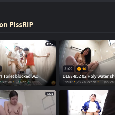
on PissRIP
720p
10
21:09
DLEE-798 01 Toilet blocked with a bucket option. What will women do? VOL. 2
ollection
25 Nov, 24
PissRIP
JAV Collection
10 Jan, 26
720p