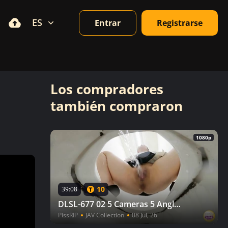
ES
Entrar
Registrarse
Los compradores
también compraron
1080p
10
39:08
DLSL-677 02 5 Cameras 5 Angles Pleasure Peeing Hi-GRADE 5TH
PissRIP
JAV Collection
08 Jul, 26