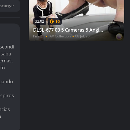
scargar
10
32:02
DLSL-677 03 5 Cameras 5 Angles Pleasure Peeing Hi-GRADE 5TH
PissRIP
JAV Collection
08 Jul, 26
escondí
ensaba
ernas,
cto
Cuando
uspiros
ncias
a