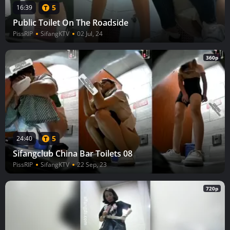
5
16:39
Public Toilet On The Roadside
PissRIP
SifangKTV
02 Jul, 24
360p
5
24:40
Sifangclub China Bar Toilets 08
PissRIP
SifangKTV
22 Sep, 23
720p