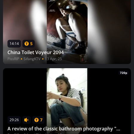
5
14:14
China Toilet Voyeur 2094
PissRIP
SifangKTV
13 Apr, 25
720p
7
29:26
A review of the classic bathroom photography "Shopping Guide" 2