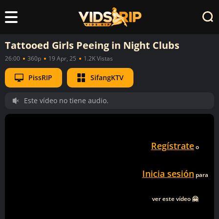
Tattooed Girls Peeing in Night Clubs
26:00
360p
19 Apr, 25
1.2K Vistas
PissRIP
SifangKTV
Este vídeo no tiene audio.
Regístrate
o
Inicia sesión
para
ver este vídeo 🤗