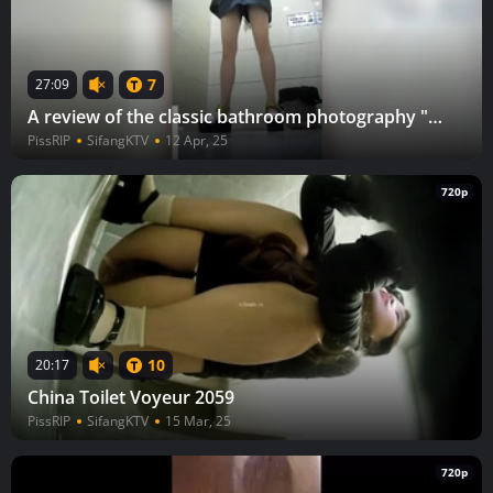
7
27:09
A review of the classic bathroom photography "Shopping Guide"
PissRIP
SifangKTV
12 Apr, 25
720p
10
20:17
China Toilet Voyeur 2059
PissRIP
SifangKTV
15 Mar, 25
720p