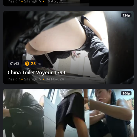
PissRIP
SifangKTV
19 Apr, 25
720p
25
31:43
30
China Toilet Voyeur 1799
PissRIP
SifangKTV
04 Nov, 24
360p