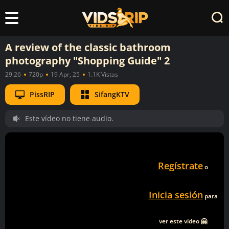
A review of the classic bathroom
photography "Shopping Guide" 2
29:26
720p
19 Apr, 25
1.1K Vistas
PissRIP
SifangKTV
Este vídeo no tiene audio.
Regístrate
o
Inicia sesión
para
ver este vídeo 🤗