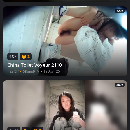
720p
2
9:07
China Toilet Voyeur 2110
PissRIP
SifangKTV
19 Apr, 25
360p