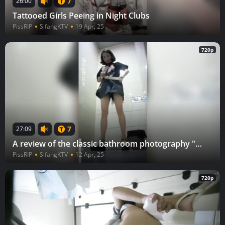
7
26:00
Tattooed Girls Peeing in Night Clubs
PissRIP
SifangKTV
19 Apr, 25
720p
7
27:09
A review of the classic bathroom photography "Shopping Guide"
PissRIP
SifangKTV
12 Apr, 25
720p