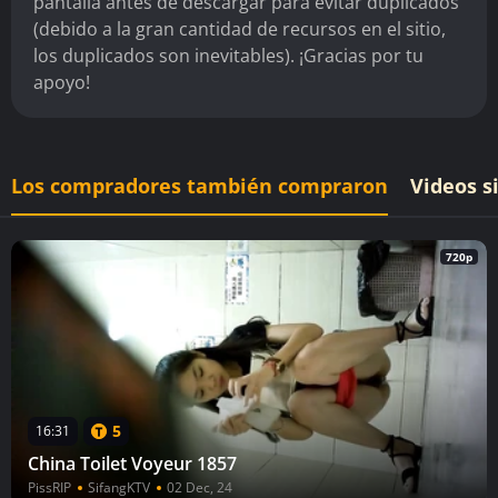
pantalla antes de descargar para evitar duplicados
(debido a la gran cantidad de recursos en el sitio,
los duplicados son inevitables). ¡Gracias por tu
apoyo!
Los compradores también compraron
Videos s
720p
5
16:31
China Toilet Voyeur 1857
PissRIP
SifangKTV
02 Dec, 24