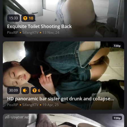
10
15:33
Exquisite Toilet Shooting Back
PissRIP
SifangKTV
13 Nov, 24
720p
6
30:09
HD panoramic bar sister got drunk and collapsed 24V
PissRIP
SifangKTV
19 Apr, 25
720p