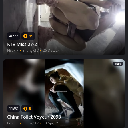
15
40:22
KTV Miss 27-2
PissRIP
SifangKTV
26 Dec, 24
360p
5
11:03
China Toilet Voyeur 2093
PissRIP
SifangKTV
13 Apr, 25