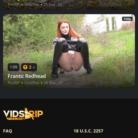
PissRIP
Got2Pee
25 Dec, 24
720p
2
1:09
5
Frantic Redhead
PissRIP
Got2Pee
08 Mar, 25
FAQ
18 U.S.C. 2257