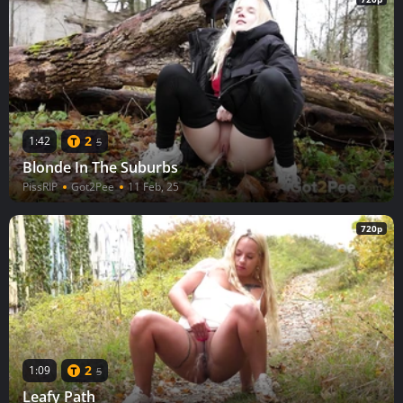
2
1:42
5
Blonde In The Suburbs
PissRIP
Got2Pee
11 Feb, 25
720p
2
1:09
5
Leafy Path