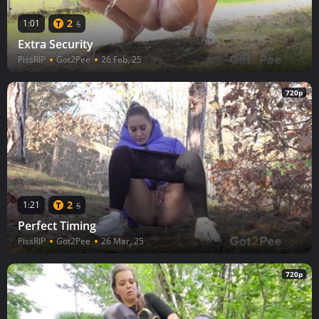
2
1:01
5
Extra Security
PissRIP
Got2Pee
26 Feb, 25
720p
2
1:21
5
Perfect Timing
PissRIP
Got2Pee
26 Mar, 25
720p