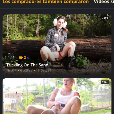
Los compradores también compraron
Videos s
720p
2
1:44
5
Trickling On The Sand
PissRIP
Got2Pee
18 Dec, 24
720p