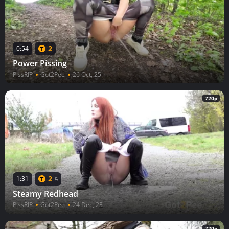
2
0:54
Power Pissing
PissRIP
Got2Pee
26 Oct, 25
720p
2
1:31
5
Steamy Redhead
PissRIP
Got2Pee
24 Dec, 23
720p