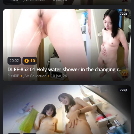
720p
10
20:02
DLEE-852 01 Holy water shower in the changing room, undressing and holding back, woman urinating in the bathroom 2
PissRIP
JAV Collection
10 Jan, 26
720p