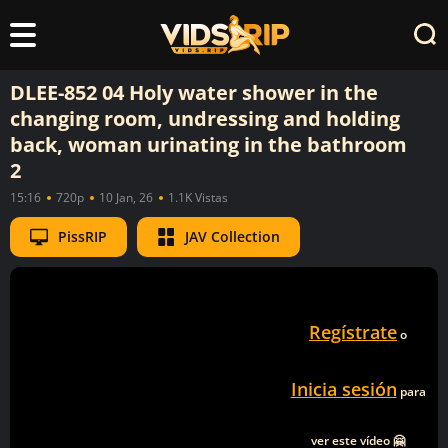
DLEE-852 04 Holy water shower in the
changing room, undressing and holding
back, woman urinating in the bathroom
2
15:16
720p
10 Jan, 26
1.1K Vistas
PissRIP
JAV Collection
Regístrate
o
Inicia sesión
para
ver este vídeo 🤗