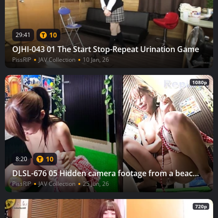
10
29:41
OJHI-043 01 The Start Stop-Repeat Urination Game
PissRIP
JAV Collection
10 Jan, 26
1080p
10
8:20
DLSL-676 05 Hidden camera footage from a beach house: Running into the toilet and urinating naked (4)
PissRIP
JAV Collection
25 Jun, 26
720p