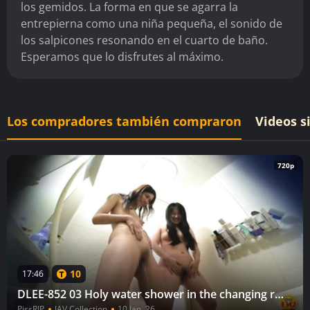
los gemidos. La forma en que se agarra la
entrepierna como una niña pequeña, el sonido de
los salpicones resonando en el cuarto de baño.
Esperamos que lo disfrutes al máximo.
Los compradores también compraron
Videos s
720p
10
17:46
DLEE-852 03 Holy water shower in the changing room, undressing and holding back, woman urinating in the bathroom 2
PissRIP
JAV Collection
10 Jan, 26