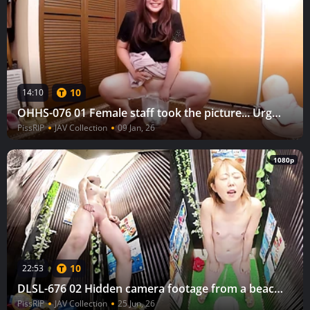
10
14:10
OHHS-076 01 Female staff took the picture... Urgent urination in the waiting room 23
PissRIP
JAV Collection
09 Jan, 26
1080p
10
22:53
DLSL-676 02 Hidden camera footage from a beach house: Running into the toilet and urinating naked (4)
PissRIP
JAV Collection
25 Jun, 26