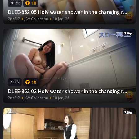
10
20:39
DLEE-852 05 Holy water shower in the changing room, undressing and holding back, woman urinating in the bathroom 2
PissRIP
JAV Collection
10 Jan, 26
720p
10
21:09
DLEE-852 02 Holy water shower in the changing room, undressing and holding back, woman urinating in the bathroom 2
PissRIP
JAV Collection
10 Jan, 26
720p